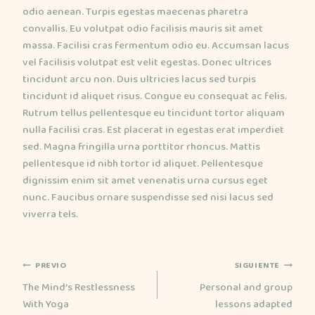
odio aenean. Turpis egestas maecenas pharetra
convallis. Eu volutpat odio facilisis mauris sit amet
massa. Facilisi cras fermentum odio eu. Accumsan lacus
vel facilisis volutpat est velit egestas. Donec ultrices
tincidunt arcu non. Duis ultricies lacus sed turpis
tincidunt id aliquet risus. Congue eu consequat ac felis.
Rutrum tellus pellentesque eu tincidunt tortor aliquam
nulla facilisi cras. Est placerat in egestas erat imperdiet
sed. Magna fringilla urna porttitor rhoncus. Mattis
pellentesque id nibh tortor id aliquet. Pellentesque
dignissim enim sit amet venenatis urna cursus eget
nunc. Faucibus ornare suspendisse sed nisi lacus sed
viverra tels.
NAVEGACIÓ
PREVIO
SIGUIENTE
The Mind’s Restlessness
Personal and group
With Yoga
lessons adapted