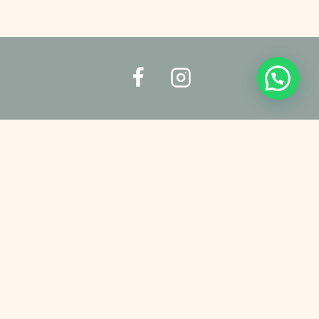
Utilizamos cookies para ofrecerte la mejor experiencia en nuestra
web.
Puedes aprender más sobre qué cookies utilizamos o
desactivarlas
ACEPTAR
RECHAZAR
AJUSTES
Salir de la versión móvil