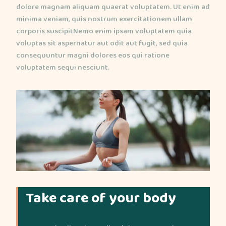
dolore magnam aliquam quaerat voluptatem. Ut enim ad
minima veniam, quis nostrum exercitationem ullam
corporis suscipitNemo enim ipsam voluptatem quia
voluptas sit aspernatur aut odit aut fugit, sed quia
consequuntur magni dolores eos qui ratione
voluptatem sequi nesciunt.
Take care of your body